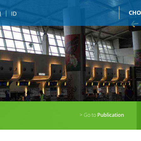
CHO
N
ID
> Go to
Publication