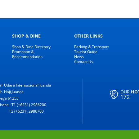
SHOP & DINE
OTHER LINKS
Shop & Dine Directory
Parking & Transport
Promotion &
Tourist Guide
Recommendation
News
Contact Us
r Udara Internasional Juanda
OUR
HO
Ir. Haji Juanda
172
baya 61253
hone : T1 (+6231) 2986200
(+6231) 2986700