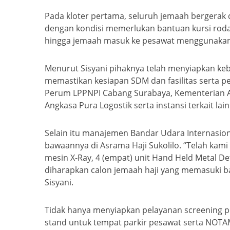
Pada kloter pertama, seluruh jemaah bergerak
dengan kondisi memerlukan bantuan kursi roda
hingga jemaah masuk ke pesawat menggunakan in
Menurut Sisyani pihaknya telah menyiapkan keb
memastikan kesiapan SDM dan fasilitas serta p
Perum LPPNPI Cabang Surabaya, Kementerian Aga
Angkasa Pura Logostik serta instansi terkait lai
Selain itu manajemen Bandar Udara Internasio
bawaannya di Asrama Haji Sukolilo. “Telah kami
mesin X-Ray, 4 (empat) unit Hand Held Metal D
diharapkan calon jemaah haji yang memasuki ba
Sisyani.
Tidak hanya menyiapkan pelayanan screening pe
stand untuk tempat parkir pesawat serta NOTA