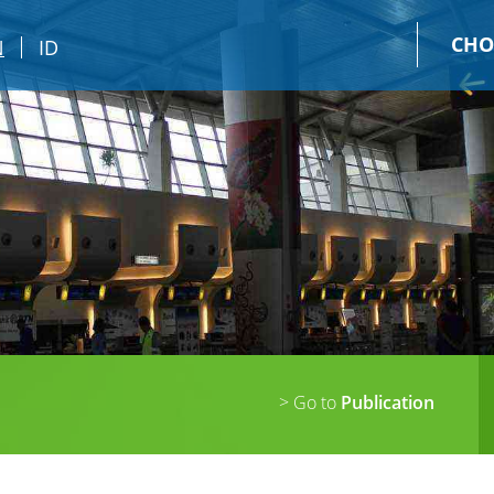
CHO
N
ID
> Go to
Publication