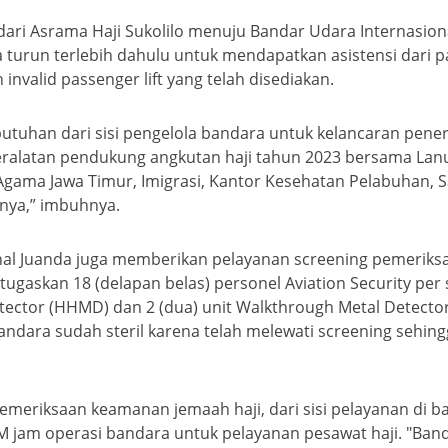
 dari Asrama Haji Sukolilo menuju Bandar Udara Internasi
 turun terlebih dahulu untuk mendapatkan asistensi dari
valid passenger lift yang telah disediakan.
utuhan dari sisi pengelola bandara untuk kelancaran pener
eralatan pendukung angkutan haji tahun 2023 bersama Lanuda
ma Jawa Timur, Imigrasi, Kantor Kesehatan Pelabuhan, Sau
nnya,” imbuhnya.
nal Juanda juga memberikan pelayanan screening pemerik
 tugaskan 18 (delapan belas) personel Aviation Security per
etector (HHMD) dan 2 (dua) unit Walkthrough Metal Detecto
ndara sudah steril karena telah melewati screening sehing
meriksaan keamanan jemaah haji, dari sisi pelayanan di b
M jam operasi bandara untuk pelayanan pesawat haji. "Ban