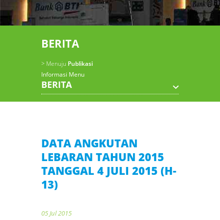
BERITA
> Menuju
Publikasi
Informasi Menu
BERITA
DATA ANGKUTAN
LEBARAN TAHUN 2015
TANGGAL 4 JULI 2015 (H-
13)
05 Jul 2015