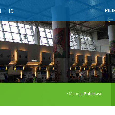
PIL
N
ID
> Menuju
Publikasi