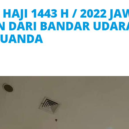
HAJI 1443 H / 2022 J
N DARI BANDAR UDAR
JUANDA