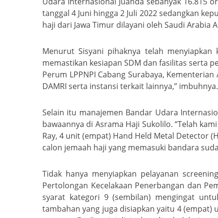
Udara Internasional Juanda sebanyak 16.815 o
tanggal 4 Juni hingga 2 Juli 2022 sedangkan ke
haji dari Jawa Timur dilayani oleh Saudi Arab
Menurut Sisyani pihaknya telah menyiapkan 
memastikan kesiapan SDM dan fasilitas serta p
Perum LPPNPI Cabang Surabaya, Kementerian Ag
DAMRI serta instansi terkait lainnya,” imbuhnya
Selain itu manajemen Bandar Udara Internasi
bawaannya di Asrama Haji Sukolilo. “Telah kami
Ray, 4 unit (empat) Hand Held Metal Detector 
calon jemaah haji yang memasuki bandara sudah 
Tidak hanya menyiapkan pelayanan screening
Pertolongan Kecelakaan Penerbangan dan Pema
syarat kategori 9 (sembilan) mengingat unt
tambahan yang juga disiapkan yaitu 4 (empat) 