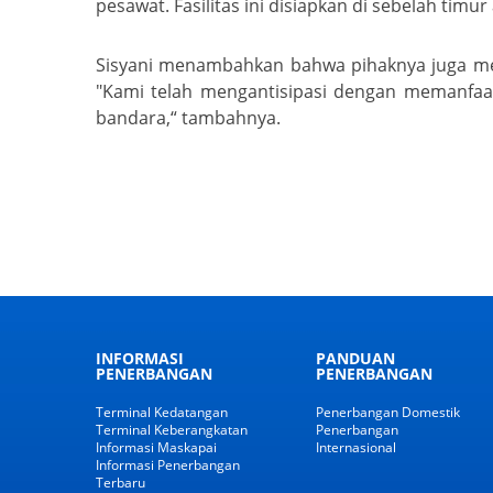
pesawat. Fasilitas ini disiapkan di sebelah tim
Sisyani menambahkan bahwa pihaknya juga men
"Kami telah mengantisipasi dengan memanfaa
bandara,“ tambahnya.
INFORMASI
PANDUAN
PENERBANGAN
PENERBANGAN
Terminal Kedatangan
Penerbangan Domestik
Terminal Keberangkatan
Penerbangan
Informasi Maskapai
Internasional
Informasi Penerbangan
Terbaru