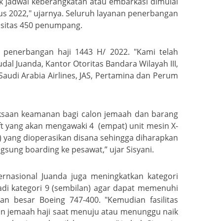
k jadwal keberangkatan atau embarkasi dimulai
tus 2022," ujarnya. Seluruh layanan penerbangan
pasitas 450 penumpang.
 penerbangan haji 1443 H/ 2022. "Kami telah
l Juanda, Kantor Otoritas Bandara Wilayah III,
udi Arabia Airlines, JAS, Pertamina dan Perum
iksaan keamanan bagi calon jemaah dan barang
ift yang akan mengawaki 4 (empat) unit mesin X-
) yang dioperasikan disana sehingga diharapkan
gsung boarding ke pesawat,” ujar Sisyani.
rnasional Juanda juga meningkatkan kategori
di kategori 9 (sembilan) agar dapat memenuhi
n besar Boeing 747-400. "Kemudian fasilitas
han jemaah haji saat menuju atau menunggu naik