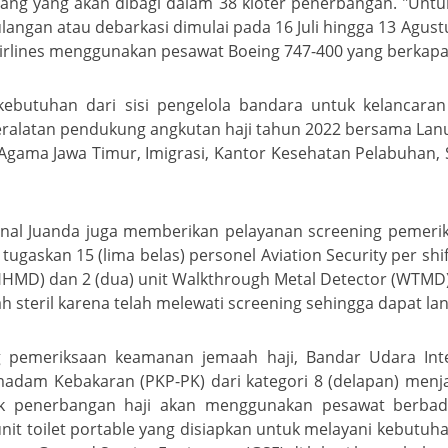
rang yang akan dibagi dalam 38 kloter penerbangan. "Untu
pulangan atau debarkasi dimulai pada 16 Juli hingga 13 Agus
ia Airlines menggunakan pesawat Boeing 747-400 yang berka
kebutuhan dari sisi pengelola bandara untuk kelancaran
eralatan pendukung angkutan haji tahun 2022 bersama Lanuda
ama Jawa Timur, Imigrasi, Kantor Kesehatan Pelabuhan, Sa
.
onal Juanda juga memberikan pelayanan screening pemer
 tugaskan 15 (lima belas) personel Aviation Security per sh
(HHMD) dan 2 (dua) unit Walkthrough Metal Detector (WTMD
steril karena telah melewati screening sehingga dapat lan
 pemeriksaan keamanan jemaah haji, Bandar Udara Inte
dam Kebakaran (PKP-PK) dari kategori 8 (delapan) menja
uk penerbangan haji akan menggunakan pesawat berbada
unit toilet portable yang disiapkan untuk melayani kebutu