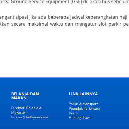
ur area Ground Service Equipment (GSE) di lokasi bus sebelu
gantisipasi jika ada beberapa jadwal keberangkatan haj
tkan secara maksimal waktu dan mengatur slot parkir pe
BELANJA DAN
LINK LAINNYA
MAKAN
Parkir & transport
Direktori Belanja &
Petunjuk Pariwisata
Makanan
Berita
Promo & Rekomendasi
Hubungi Kami