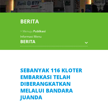
BERITA
> Menuju
Publikasi
Informasi Menu
BERITA
SEBANYAK 116 KLOTER
EMBARKASI TELAH
DIBERANGKATKAN
MELALUI BANDARA
JUANDA