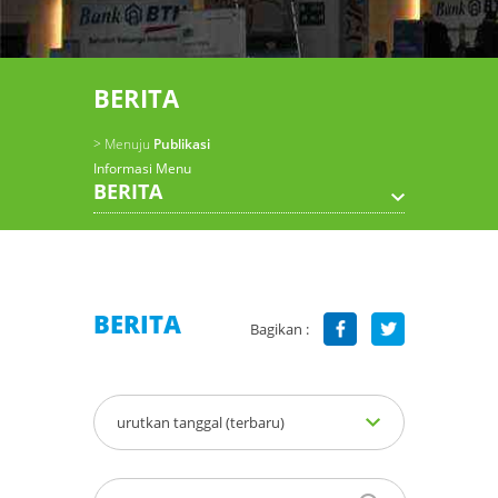
BERITA
> Menuju
Publikasi
Informasi Menu
BERITA
BERITA
Bagikan :
urutkan tanggal (terbaru)