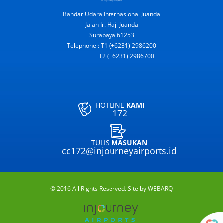
Bandar Udara Internasional Juanda
Jalan Ir. Haji Juanda
Surabaya 61253
Telephone : T1 (+6231) 2986200
T2 (+6231) 2986700
HOTLINE
KAMI
172
TULIS
MASUKAN
cc172@injourneyairports.id
© 2016 All Rights Reserved. Site by
WEBARQ