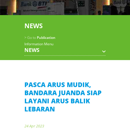
NEWS
> Go to
Publication
Information Menu
NEWS
PASCA ARUS MUDIK,
BANDARA JUANDA SIAP
LAYANI ARUS BALIK
LEBARAN
24 Apr 2023